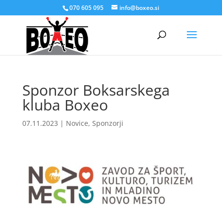
070 605 095
info@boxeo.si
Sponzor Boksarskega
kluba Boxeo
07.11.2023
|
Novice
,
Sponzorji