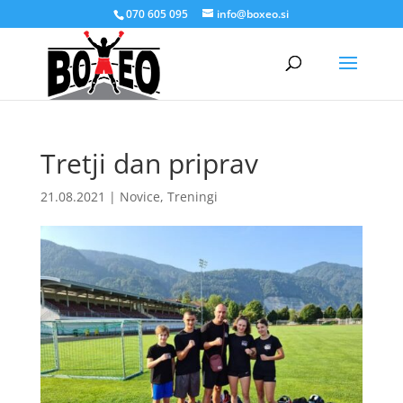
070 605 095
info@boxeo.si
Tretji dan priprav
21.08.2021
|
Novice
,
Treningi